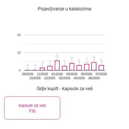
Pojavljivanje u katalozima
40
20
11
11
9
9
8
8
7
7
6
6
6
6
5
5
5
5
3
3
0
0
0
0
0
09/2025
11/2025
01/2026
03/2026
05/2026
07/2026
10/2025
12/2025
02/2026
04/2026
06/2026
Gdje kupiti - kapsule za veš
kapsule za veš
FIS