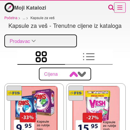
Moji Katalozi
Početna
>
...
>
Kapsule za veš
Kapsule za veš - Trenutne cijene iz kataloga
Prodavac
Cijena