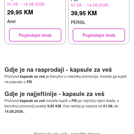
01.08. - 14.08.2026.
01.08. - 14.08.2026.
29,95 KM
39,95 KM
Ariel
PERSIL
Pogledajte letak
Pogledajte letak
Gdje je na rasprodaji -
kapsule za veš
Proizvod
kapsule za veš
je trenutno u nekoliko promocija, možete ga kupiti
na popustu u
FIS
.
Gdje je najjeftinije -
kapsule za veš
Proizvod
kapsule za veš
možete kupiti u
FIS
po najnižoj cijeni ikada, u
trenutnoj promociji postoji
9,95 KM
. Ova radnja je važeća od
01.08.
do
14.08.2026.
.