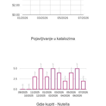
$2.00
$0.00
01/2026
03/2026
05/2026
07/2026
Pojavljivanje u katalozima
5
5
5
5
5
5
5.0
4
4
4
4
3
3
3
3
2
2
2
2
2.5
0
0
0
0
0.0
09/2025
11/2025
01/2026
03/2026
05/2026
07/2026
10/2025
12/2025
02/2026
04/2026
06/2026
Gdje kupiti - Nutella