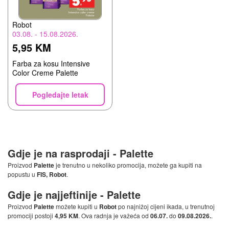
Robot
03.08. - 15.08.2026.
5,95 KM
Farba za kosu Intensive
Color Creme Palette
Pogledajte letak
Gdje je na rasprodaji -
Palette
Proizvod
Palette
je trenutno u nekoliko promocija, možete ga kupiti na
popustu u
FIS, Robot
.
Gdje je najjeftinije -
Palette
Proizvod
Palette
možete kupiti u
Robot
po najnižoj cijeni ikada, u trenutnoj
promociji postoji
4,95 KM
. Ova radnja je važeća od
06.07.
do
09.08.2026.
.