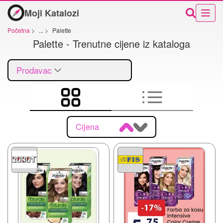
Moji Katalozi
Početna
>
...
>
Palette
Palette - Trenutne cijene iz kataloga
Prodavac
Cijena