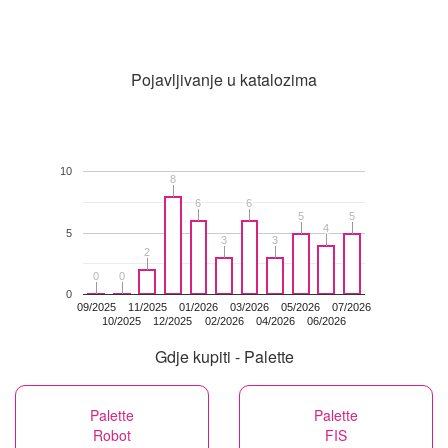
Pojavljivanje u katalozima
10
8
8
6
6
6
6
5
5
5
5
4
4
5
3
3
3
3
2
2
0
0
0
0
0
09/2025
11/2025
01/2026
03/2026
05/2026
07/2026
10/2025
12/2025
02/2026
04/2026
06/2026
Gdje kupiti - Palette
Palette
Palette
Robot
FIS