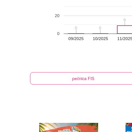
20
9
9
0
0
0
0
0
09/2025
10/2025
11/202
pećnica
FIS