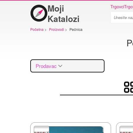
Moji
Trgovci
Trgo
Katalozi
Početna
>
Proizvodi
>
Pećnica
P
Prodavac