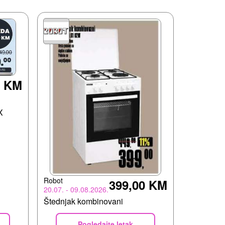
0 KM
X
Robot
399,00 KM
20.07. - 09.08.2026.
Štednjak kombinovani
Pogledajte letak