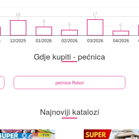
17
17
16
16
9
9
6
6
5
5
5
12/2025
01/2026
02/2026
03/2026
04/2026
Gdje kupiti - pećnica
pećnica
Robot
Najnoviji katalozi