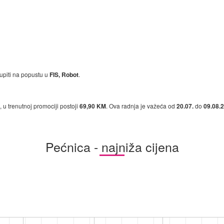
upiti na popustu u
FIS, Robot
.
, u trenutnoj promociji postoji
69,90 KM
. Ova radnja je važeća od
20.07.
do
09.08.
Pećnica - najniža cijena