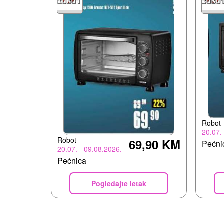
Robot
20.07.
Robot
69,90 KM
Pećni
20.07. - 09.08.2026.
Pećnica
Pogledajte letak