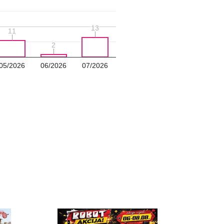
13
13
11
11
2
2
05/2026
06/2026
07/2026