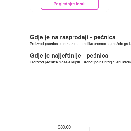
Pogledajte letak
Gdje je na rasprodaji -
pećnica
Proizvod
pećnica
je trenutno u nekoliko promocija, možete ga k
Gdje je najjeftinije -
pećnica
Proizvod
pećnica
možete kupiti u
Robot
po najnižoj cijeni ikada
$80.00