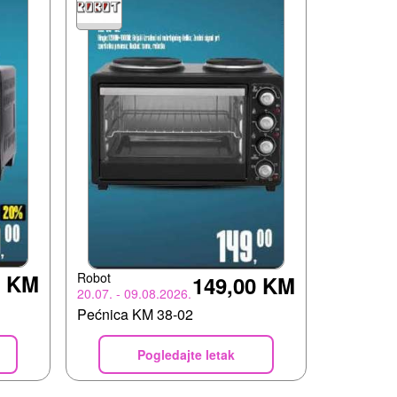
0 KM
Robot
149,00 KM
20.07. - 09.08.2026.
Pećnica KM 38-02
Pogledajte letak