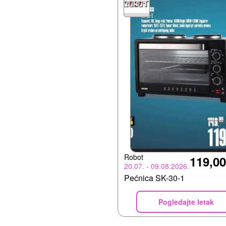
Robot
119,0
20.07. - 09.08.2026.
Pećnica SK-30-1
Pogledajte letak