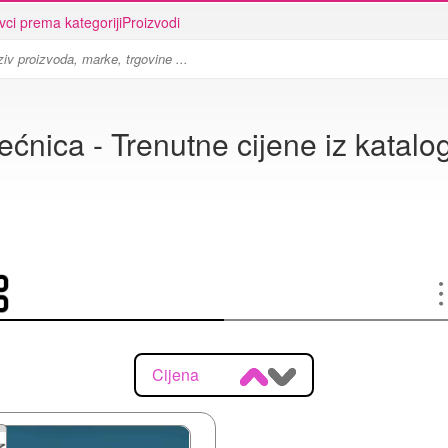
vci prema kategoriji
Proizvodi
ećnica - Trenutne cijene iz katalo
Cijena