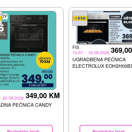
FIS
369,0
13.07. - 16.08.2026.
UGRADBENA PEĆNICA
ELECTROLUX EOH2H00B
349,00 KM
 - 20.08.2026.
DNA PEĆNICA CANDY
Pogledajte letak
Pogledajte letak