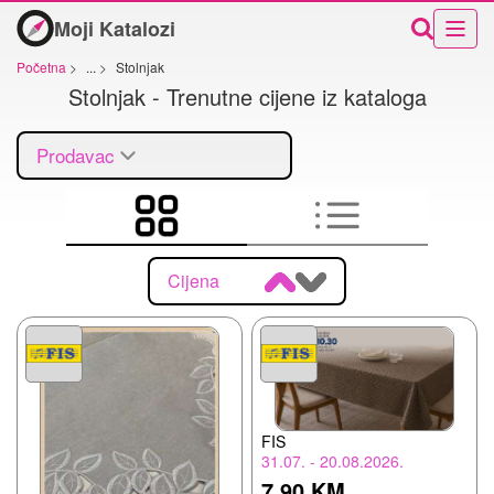
Moji Katalozi
Početna
>
...
>
Stolnjak
Stolnjak - Trenutne cijene iz kataloga
Prodavac
Cijena
FIS
31.07. - 20.08.2026.
7,90 KM