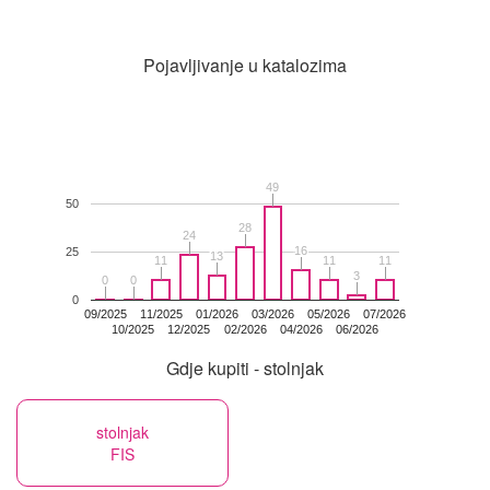
Pojavljivanje u katalozima
49
49
50
28
28
24
24
16
16
25
13
13
11
11
11
11
11
11
3
3
0
0
0
0
0
09/2025
11/2025
01/2026
03/2026
05/2026
07/2026
10/2025
12/2025
02/2026
04/2026
06/2026
Gdje kupiti - stolnjak
stolnjak
FIS