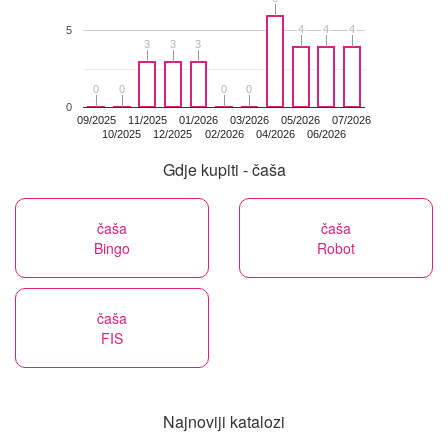
4
4
4
4
4
4
5
3
3
3
3
3
3
0
0
0
0
0
0
0
0
0
09/2025
11/2025
01/2026
03/2026
05/2026
07/2026
10/2025
12/2025
02/2026
04/2026
06/2026
Gdje kupiti - čaša
čaša
čaša
Bingo
Robot
čaša
FIS
Najnoviji katalozi