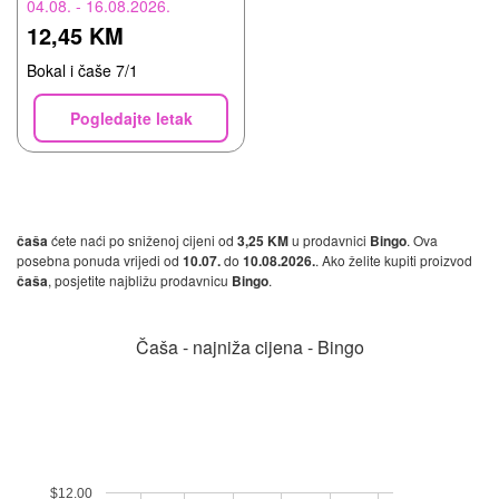
04.08. - 16.08.2026.
12,45 KM
Bokal i čaše 7/1
Pogledajte letak
čaša
ćete naći po sniženoj cijeni od
3,25 KM
u prodavnici
Bingo
. Ova
posebna ponuda vrijedi od
10.07.
do
10.08.2026.
. Ako želite kupiti proizvod
čaša
, posjetite najbližu prodavnicu
Bingo
.
Čaša - najniža cijena - Bingo
$12.00