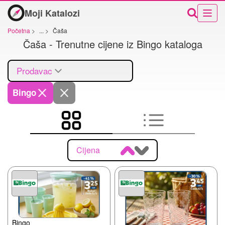
Moji Katalozi
Početna
>
...
>
Čaša
Čaša - Trenutne cijene iz Bingo kataloga
Prodavac
Bingo
Cijena
Bingo