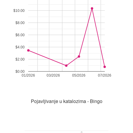
$10.00
$8.00
$6.00
$4.00
$2.00
$0.00
01/2026
03/2026
05/2026
07/2026
Pojavljivanje u katalozima - Bingo
6
6