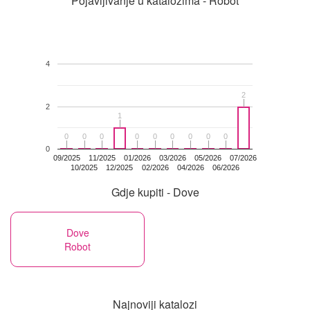
Pojavljivanje u katalozima - Robot
4
2
2
2
1
1
0
0
0
0
0
0
0
0
0
0
0
0
0
0
0
0
0
0
0
09/2025
11/2025
01/2026
03/2026
05/2026
07/2026
10/2025
12/2025
02/2026
04/2026
06/2026
Gdje kupiti - Dove
Dove
Robot
Najnoviji katalozi