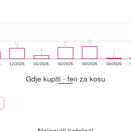
14
14
13
13
12
12
4
4
1
1
5
12/2025
01/2026
02/2026
03/2026
04/2026
Gdje kupiti - fen za kosu
Najnoviji katalozi