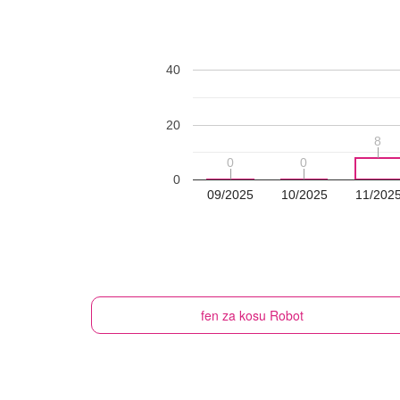
40
20
8
8
0
0
0
0
0
09/2025
10/2025
11/202
fen za kosu
Robot