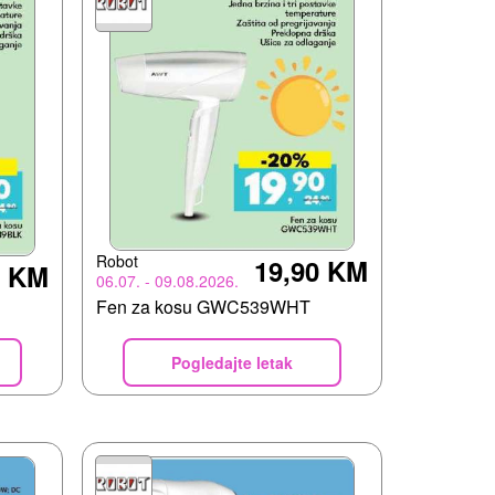
Robot
19,90 KM
0 KM
06.07. - 09.08.2026.
Fen za kosu GWC539WHT
Pogledajte letak