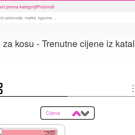
vci prema kategoriji
Proizvodi
 za kosu - Trenutne cijene iz kata
Cijena