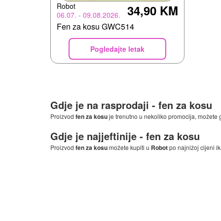
Robot
34,90 KM
06.07. - 09.08.2026.
Fen za kosu GWC514
Pogledajte letak
Gdje je na rasprodaji -
fen za kosu
Proizvod
fen za kosu
je trenutno u nekoliko promocija, možete 
Gdje je najjeftinije -
fen za kosu
Proizvod
fen za kosu
možete kupiti u
Robot
po najnižoj cijeni i