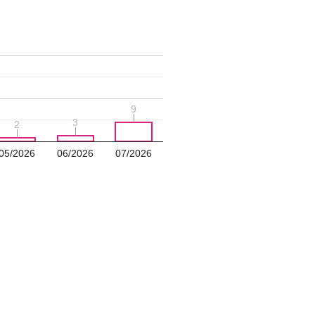
9
9
3
3
2
2
05/2026
06/2026
07/2026