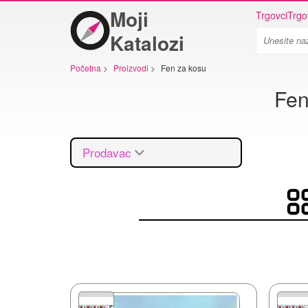
Moji
Trgovci
Trgo
Katalozi
Početna
>
Proizvodi
>
Fen za kosu
Fen
Prodavac