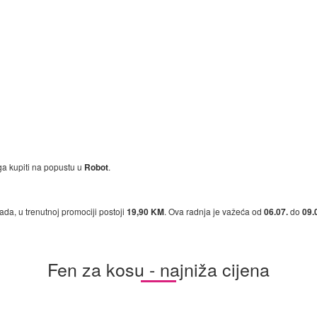
ga kupiti na popustu u
Robot
.
kada, u trenutnoj promociji postoji
19,90 KM
. Ova radnja je važeća od
06.07.
do
09.
Fen za kosu - najniža cijena