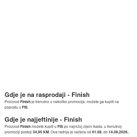
Gdje je na rasprodaji -
Finish
Proizvod
Finish
je trenutno u nekoliko promocija, možete ga kupiti na
popustu u
FIS
.
Gdje je najjeftinije -
Finish
Proizvod
Finish
možete kupiti u
FIS
po najnižoj cijeni ikada, u trenutnoj
promociji postoji
34,95 KM
. Ova radnja je važeća od
01.08.
do
14.08.2026.
.