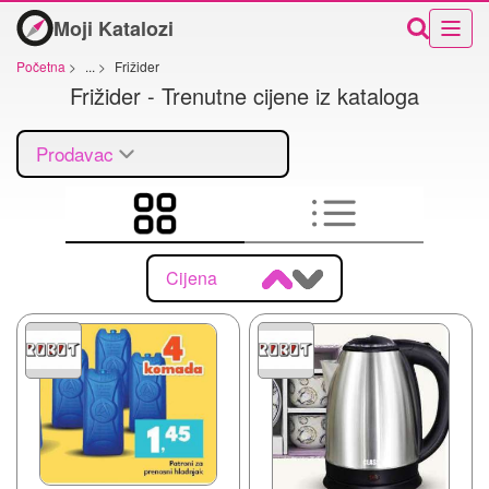
Moji Katalozi
Početna
>
...
>
Frižider
Frižider - Trenutne cijene iz kataloga
Prodavac
Cijena