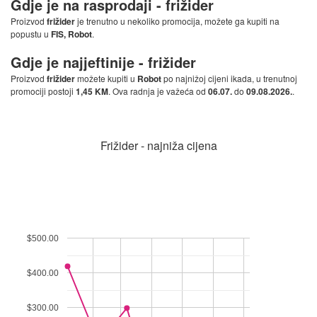
Gdje je na rasprodaji -
frižider
Proizvod
frižider
je trenutno u nekoliko promocija, možete ga kupiti na
popustu u
FIS, Robot
.
Gdje je najjeftinije -
frižider
Proizvod
frižider
možete kupiti u
Robot
po najnižoj cijeni ikada, u trenutnoj
promociji postoji
1,45 KM
. Ova radnja je važeća od
06.07.
do
09.08.2026.
.
Frižider - najniža cijena
$500.00
$400.00
$300.00