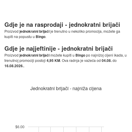
Gdje je na rasprodaji -
jednokratni brijači
Proizvod
jednokratni brijači
je trenutno u nekoliko promocija, možete ga
kupiti na popustu u
Bingo
.
Gdje je najjeftinije -
jednokratni brijači
Proizvod
jednokratni brijači
možete kupiti u
Bingo
po najnižoj cijeni ikada, u
trenutnoj promociji postoji
4,95 KM
. Ova radnja je važeća od
04.08.
do
16.08.2026.
.
Jednokratni brijači - najniža cijena
$6.00