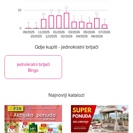
17
17
20
14
14
14
14
11
11
10
10
7
7
7
7
6
6
4
4
0
0
0
0
0
09/2025
11/2025
01/2026
03/2026
05/2026
07/2026
10/2025
12/2025
02/2026
04/2026
06/2026
Gdje kupiti - jednokratni brijači
jednokratni brijači
Bingo
Najnoviji katalozi