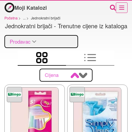
Moji Katalozi
Početna
>
...
>
Jednokratni brijači
Jednokratni brijači - Trenutne cijene iz kataloga
Prodavac
Cijena