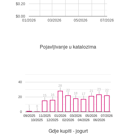
$0.20
$0.00
01/2026
03/2026
05/2026
07/2026
Pojavljivanje u katalozima
40
28
28
23
23
22
22
22
22
21
21
18
18
17
17
16
16
15
15
20
1
1
0
0
0
09/2025
11/2025
01/2026
03/2026
05/2026
07/2026
10/2025
12/2025
02/2026
04/2026
06/2026
Gdje kupiti - jogurt