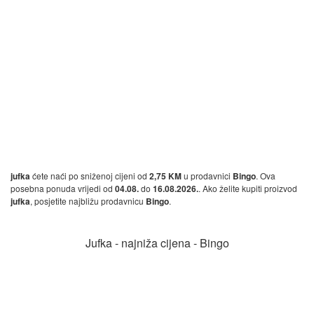
jufka
ćete naći po sniženoj cijeni od
2,75 KM
u prodavnici
Bingo
. Ova
posebna ponuda vrijedi od
04.08.
do
16.08.2026.
. Ako želite kupiti proizvod
jufka
, posjetite najbližu prodavnicu
Bingo
.
Jufka - najniža cijena - Bingo