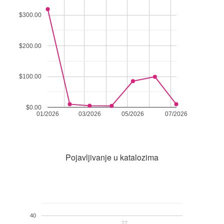
$300.00
$200.00
$100.00
$0.00
01/2026
03/2026
05/2026
07/2026
Pojavljivanje u katalozima
40
27
27