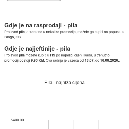
Gdje je na rasprodaji -
pila
Proizvod
pila
je trenutno u nekoliko promocija, možete ga kupiti na popustu u
Bingo, FIS
.
Gdje je najjeftinije -
pila
Proizvod
pila
možete kupiti u
FIS
po najnižoj cijeni ikada, u trenutnoj
promociji postoji
9,90 KM
. Ova radnja je važeća od
13.07.
do
16.08.2026.
.
Pila - najniža cijena
$400.00