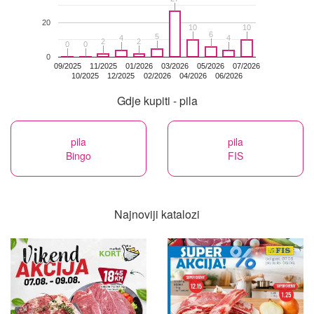
20
10
10
10
10
6
6
5
5
4
4
4
4
2
2
2
2
0
0
0
0
0
09/2025
11/2025
01/2026
03/2026
05/2026
07/2026
10/2025
12/2025
02/2026
04/2026
06/2026
Gdje kupiti - pila
pila
pila
Bingo
FIS
Najnoviji katalozi