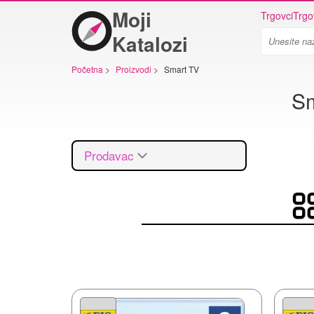
Moji
Trgovci
Trgo
Katalozi
Početna
>
Proizvodi
>
Smart TV
Sm
Prodavac