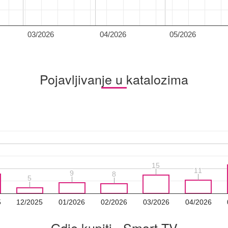
03/2026
04/2026
05/2026
Pojavljivanje u katalozima
15
15
11
11
9
9
8
8
5
5
5
12/2025
01/2026
02/2026
03/2026
04/2026
Gdje kupiti - Smart TV