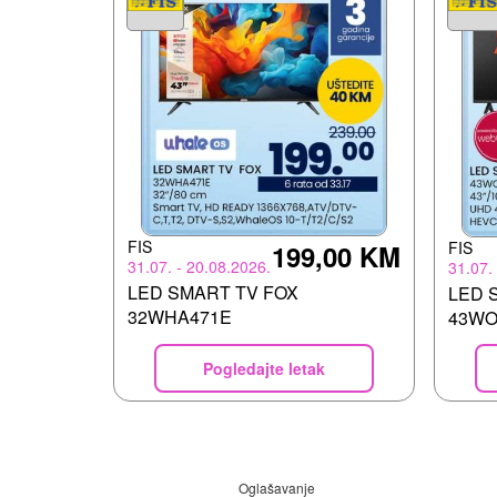
FIS
FIS
199,00 KM
31.07. - 20.08.2026.
31.07.
LED SMART TV FOX
LED 
32WHA471E
43WO
Pogledajte letak
Oglašavanje