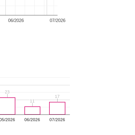
06/2026
07/2026
23
23
17
17
11
11
05/2026
06/2026
07/2026