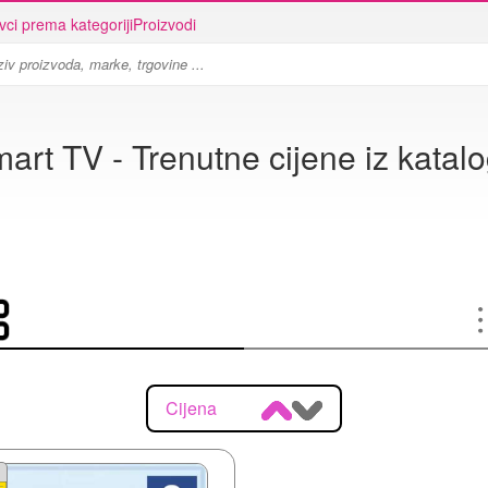
vci prema kategoriji
Proizvodi
art TV - Trenutne cijene iz katal
Cijena