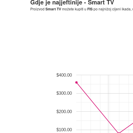
Gdje je najjeftinije -
Smart TV
Proizvod
Smart TV
možete kupiti u
FIS
po najnižoj cijeni ikada, 
$400.00
$300.00
$200.00
$100.00