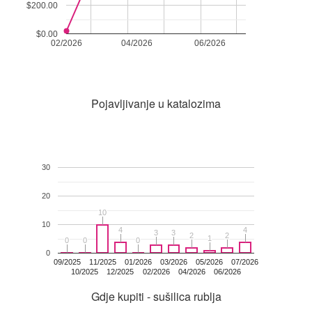
$200.00
$0.00
02/2026
04/2026
06/2026
Pojavljivanje u katalozima
30
20
10
10
10
4
4
4
4
3
3
3
3
2
2
2
2
1
1
0
0
0
0
0
0
0
09/2025
11/2025
01/2026
03/2026
05/2026
07/2026
10/2025
12/2025
02/2026
04/2026
06/2026
Gdje kupiti - sušilica rublja