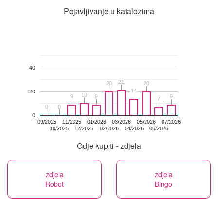
Pojavljivanje u katalozima
40
21
21
20
20
20
20
14
14
20
10
10
9
9
9
9
9
9
7
7
0
0
0
0
0
09/2025
11/2025
01/2026
03/2026
05/2026
07/2026
10/2025
12/2025
02/2026
04/2026
06/2026
Gdje kupiti - zdjela
zdjela
zdjela
Robot
Bingo