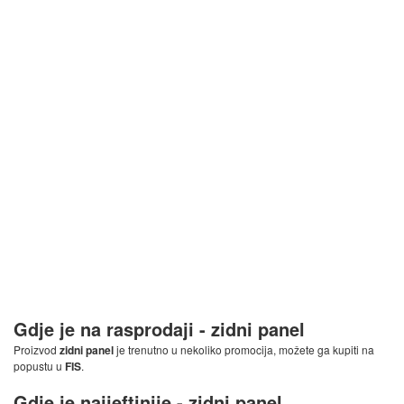
Gdje je na rasprodaji -
zidni panel
Proizvod
zidni panel
je trenutno u nekoliko promocija, možete ga kupiti na
popustu u
FIS
.
Gdje je najjeftinije -
zidni panel