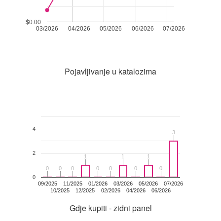
$0.00
03/2026
04/2026
05/2026
06/2026
07/2026
Pojavljivanje u katalozima
4
3
3
2
1
1
1
1
1
1
0
0
0
0
0
0
0
0
0
0
0
0
0
0
0
09/2025
11/2025
01/2026
03/2026
05/2026
07/2026
10/2025
12/2025
02/2026
04/2026
06/2026
Gdje kupiti - zidni panel