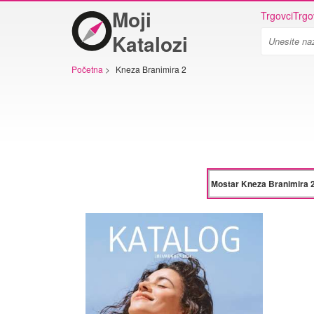
Moji
Trgovci
Trgo
Katalozi
Početna
>
Kneza Branimira 2