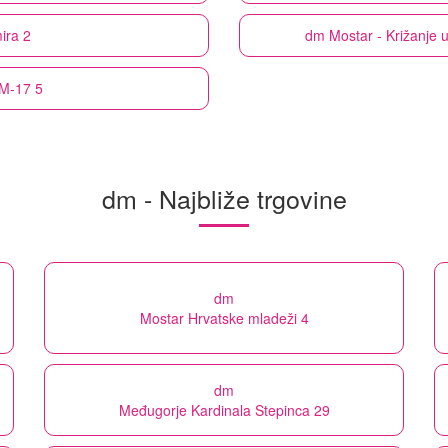
ira 2
dm
Mostar - Križanje 
 M-17 5
dm - Najbliže trgovine
dm
Mostar Hrvatske mladeži 4
dm
Međugorje Kardinala Stepinca 29