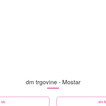
dm trgovine - Mostar
a bb
dm
M