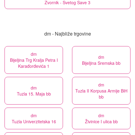
Zvornik - Svetog Save 3
dm - Najbliže trgovine
dm
dm
Bijeljina Trg Kralja Petra I
Bijeljina Sremska bb
Karađorđevića 1
dm
dm
Tuzla II Korpusa Armije BiH
Tuzla 15. Maja bb
bb
dm
dm
Tuzla Univerzitetska 16
Živinice I ulica bb