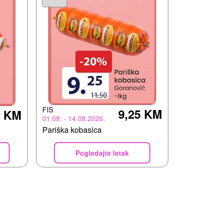
FIS
9,25 KM
5 KM
01.08. - 14.08.2026.
Pariška kobasica
Pogledajte letak