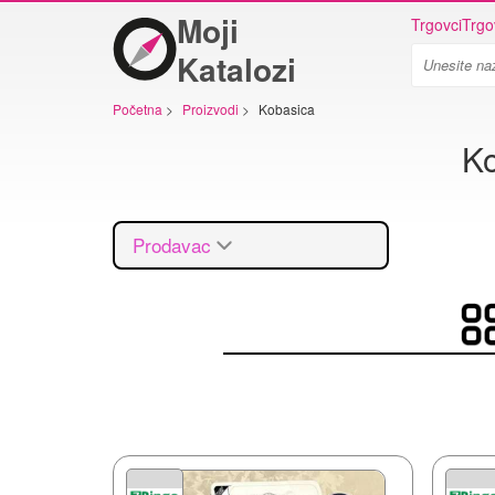
Moji
Trgovci
Trgo
Katalozi
Početna
>
Proizvodi
>
Kobasica
Ko
Prodavac