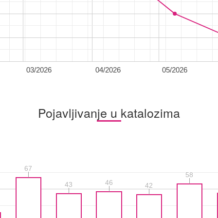
03/2026
04/2026
05/2026
Pojavljivanje u katalozima
67
67
58
58
46
46
43
43
42
42