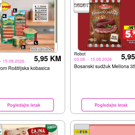
Robot
5,9
5,95 KM
03.08. - 15.08.2026.
 - 15.08.2026.
Bosanski sudžuk Mellona 3
om Roštiljska kobasica
Pogledajte letak
Pogledajte letak