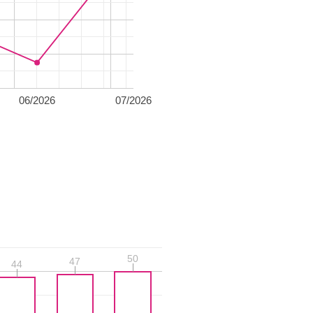
06/2026
07/2026
50
50
47
47
44
44