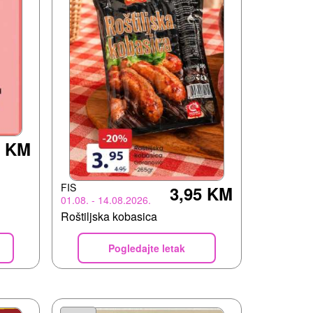
0 KM
FIS
3,95 KM
01.08. - 14.08.2026.
Roštiljska kobasica
Pogledajte letak