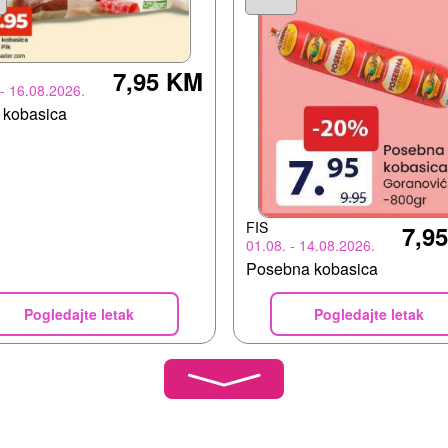
7,95 KM
 - 16.08.2026.
 kobasica
FIS
7,9
01.08. - 14.08.2026.
Posebna kobasica
Pogledajte letak
Pogledajte letak