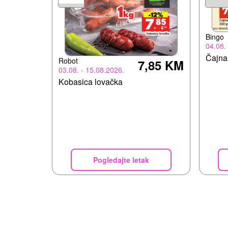
Bingo
04.08.
Čajna
Robot
7,85 KM
03.08. - 15.08.2026.
Kobasica lovačka
Pogledajte letak