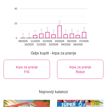
40
17
17
20
8
8
8
8
6
6
6
6
5
5
5
5
4
4
4
4
0
0
0
0
0
09/2025
11/2025
01/2026
03/2026
05/2026
07/2026
10/2025
12/2025
02/2026
04/2026
06/2026
Gdje kupiti - krpa za pranje
krpa za pranje
krpa za pranje
FIS
Robot
Najnoviji katalozi