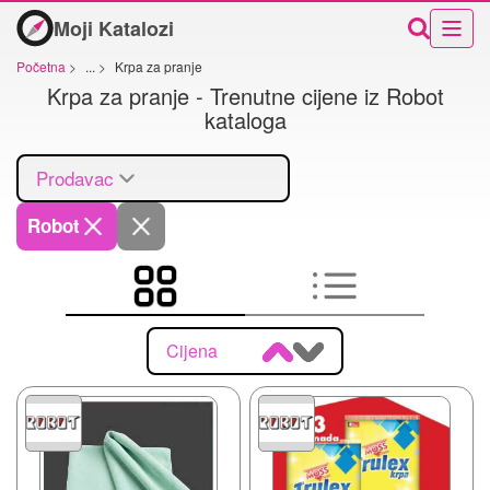
Moji Katalozi
Početna
>
...
>
Krpa za pranje
Krpa za pranje - Trenutne cijene iz Robot
kataloga
Prodavac
Robot
Cijena