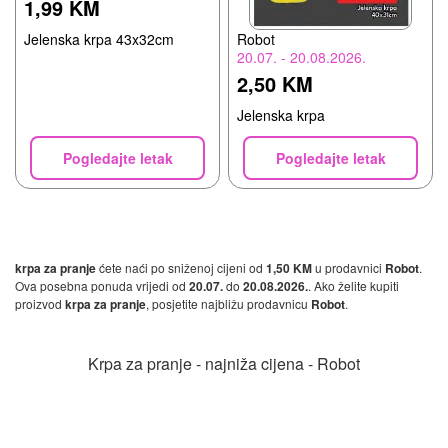
1,99 KM
Robot
Jelenska krpa 43x32cm
20.07. - 20.08.2026.
2,50 KM
Jelenska krpa
Pogledajte letak
Pogledajte letak
krpa za pranje
ćete naći po sniženoj cijeni od
1,50 KM
u prodavnici
Robot
.
Ova posebna ponuda vrijedi od
20.07.
do
20.08.2026.
. Ako želite kupiti
proizvod
krpa za pranje
, posjetite najbližu prodavnicu
Robot
.
Krpa za pranje - najniža cijena - Robot