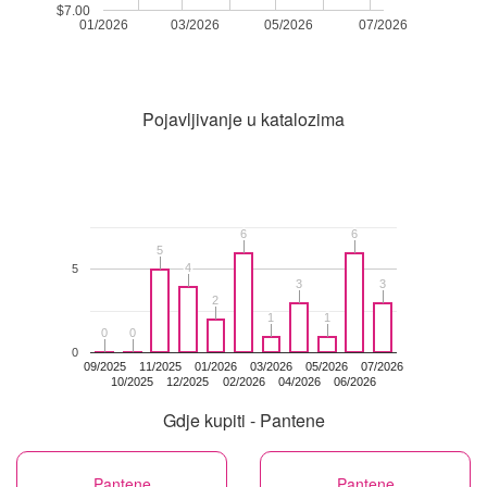
$7.00
01/2026
03/2026
05/2026
07/2026
Pojavljivanje u katalozima
6
6
6
6
5
5
4
4
5
3
3
3
3
2
2
1
1
1
1
0
0
0
0
0
09/2025
11/2025
01/2026
03/2026
05/2026
07/2026
10/2025
12/2025
02/2026
04/2026
06/2026
Gdje kupiti - Pantene
Pantene
Pantene