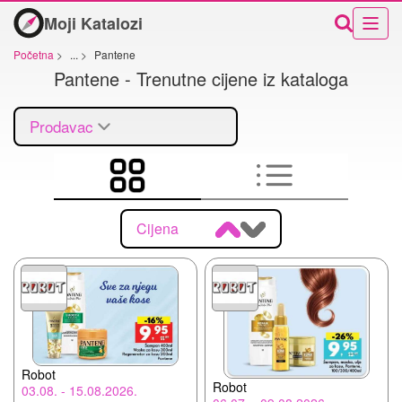
Moji Katalozi
Početna
>
...
>
Pantene
Pantene - Trenutne cijene iz kataloga
Prodavac
Cijena
Robot
Robot
03.08. - 15.08.2026.