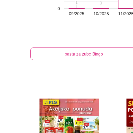
1
1
0
0
0
09/2025
10/2025
11/202
pasta za zube
Bingo