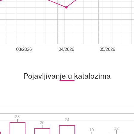
03/2026
04/2026
05/2026
Pojavljivanje u katalozima
28
28
24
24
20
20
12
12
10
10