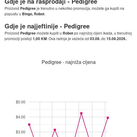
Gdje je na rasprodaji -
Pedigree
Proizvod
Pedigree
je trenutno u nekoliko promocija, možete ga kupiti na
popustu u
Bingo, Robot
.
Gdje je najjeftinije -
Pedigree
Proizvod
Pedigree
možete kupiti u
Robot
po najnižoj cijeni ikada, u trenutnoj
promociji postoji
1,00 KM
. Ova radnja je važeća od
03.08.
do
15.08.2026.
.
Pedigree - najniža cijena
$5.00
$4.00
$3.00