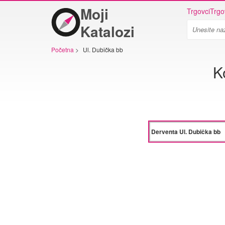
Moji
Trgovci
Trgo
Katalozi
Početna
>
Ul. Dubička bb
K