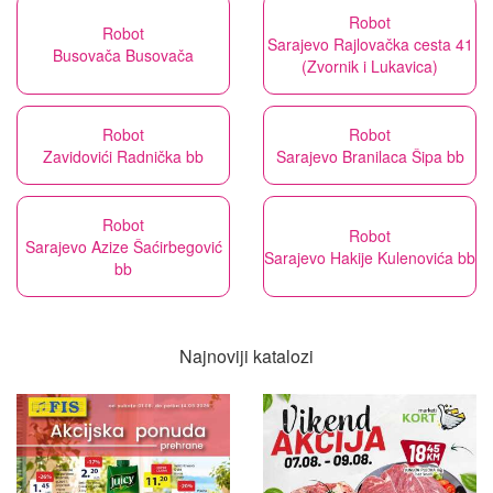
Robot
Robot
Sarajevo Rajlovačka cesta 41
Busovača Busovača
(Zvornik i Lukavica)
Robot
Robot
Zavidovići Radnička bb
Sarajevo Branilaca Šipa bb
Robot
Robot
Sarajevo Azize Šaćirbegović
Sarajevo Hakije Kulenovića bb
bb
Najnoviji katalozi