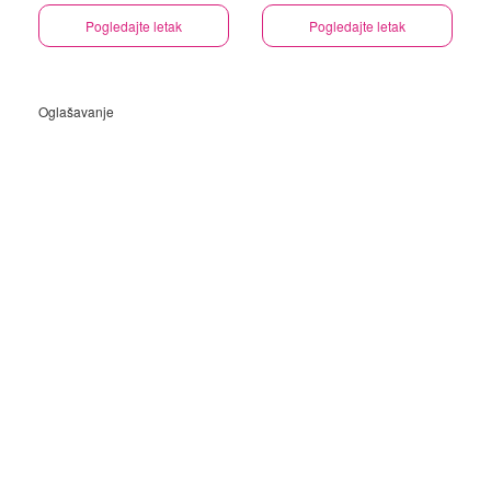
Pogledajte letak
Pogledajte letak
Oglašavanje