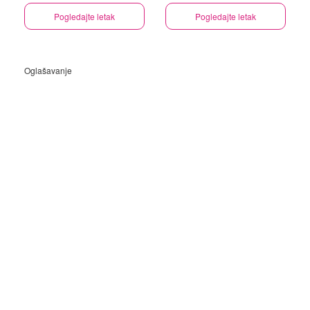
Pogledajte letak
Pogledajte letak
Oglašavanje