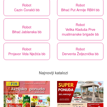
Robot
Robot
Cazin Čoralići bb
Bihać Put Armije RBIH bb
Robot
Robot
Velika Kladuša Prve
Bihać Jablanska bb
muslimanske brigade bb
Robot
Robot
Prnjavor Vida Nježića bb
Derventa Željeznička bb
Najnoviji katalozi