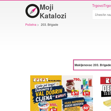
Moji
Trgovci
Trgo
Katalozi
Početna
>
203. Brigade