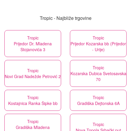
Tropic - Najbliže trgovine
Tropic
Tropic
Prijedor Dr. Mladena
Prijedor Kozarska bb (Prijedor
Stojanovića 3
- Urije)
Tropic
Tropic
Kozarska Dubica Svetosavska
Novi Grad Nadežde Petrović 2
70
Tropic
Tropic
Kostajnica Ranka Šipke bb
Gradiška Dejtonska 6A
Tropic
Tropic
Gradiška Mladena
Nova Topola Srbački put