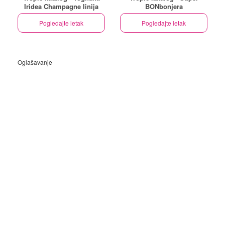
Iridea Champagne linija
BONbonjera
Pogledajte letak
Pogledajte letak
Oglašavanje