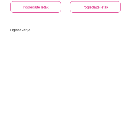
Pogledajte letak
Pogledajte letak
Oglašavanje