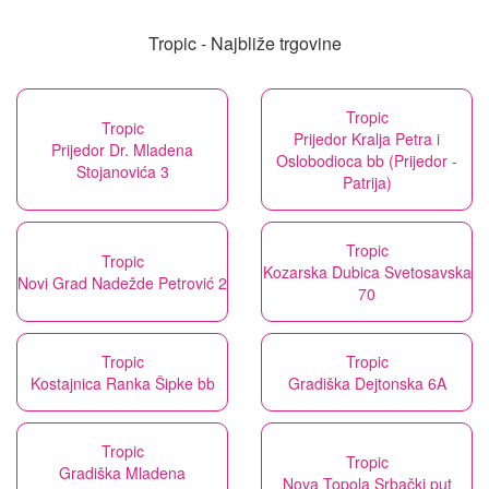
Tropic - Najbliže trgovine
Tropic
Tropic
Prijedor Kralja Petra i
Prijedor Dr. Mladena
Oslobodioca bb (Prijedor -
Stojanovića 3
Patrija)
Tropic
Tropic
Kozarska Dubica Svetosavska
Novi Grad Nadežde Petrović 2
70
Tropic
Tropic
Kostajnica Ranka Šipke bb
Gradiška Dejtonska 6A
Tropic
Tropic
Gradiška Mladena
Nova Topola Srbački put