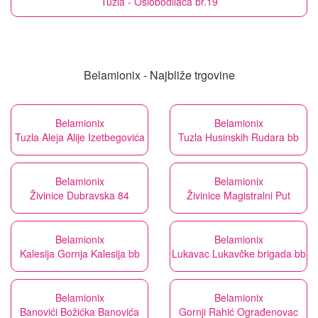
Tuzla - Oslobodilaca br.19
Belamionix - Najbliže trgovine
Belamionix
Belamionix
Tuzla Aleja Alije Izetbegovića
Tuzla Husinskih Rudara bb
Belamionix
Belamionix
Živinice Dubravska 84
Živinice Magistralni Put
Belamionix
Belamionix
Kalesija Gornja Kalesija bb
Lukavac Lukavčke brigada bb
Belamionix
Belamionix
Banovići Božićka Banovića
Gornji Rahić Ograđenovac