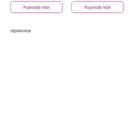
Pogledajte letak
Pogledajte letak
Oglašavanje