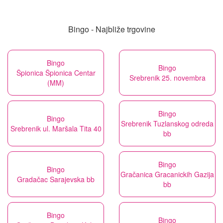
Bingo - Najbliže trgovine
Bingo
Bingo
Špionica Špionica Centar
Srebrenik 25. novembra
(MM)
Bingo
Bingo
Srebrenik Tuzlanskog odreda
Srebrenik ul. Maršala Tita 40
bb
Bingo
Bingo
Gračanica Gracanickih Gazija
Gradačac Sarajevska bb
bb
Bingo
Bingo