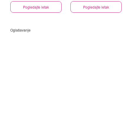
Pogledajte letak
Pogledajte letak
Oglašavanje